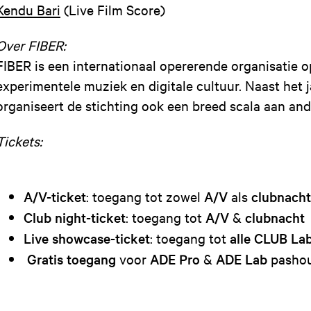
Kendu Bari
(Live Film Score)
Over FIBER:
FIBER is een internationaal opererende organisatie o
experimentele muziek en digitale cultuur. Naast het j
organiseert de stichting ook een breed scala aan a
Tickets:
A/V-ticket
: toegang tot zowel
A/V
als
clubnacht
Club night-ticket
: toegang tot
A/V
&
clubnacht
Live showcase-ticket
: toegang tot
alle CLUB La
Gratis toegang
voor
ADE Pro
&
ADE Lab
pas­ho