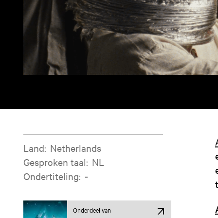
Filminformatie
Land
:
Netherlands
Gesproken taal
:
NL
Ondertiteling
:
-
Onderdeel van