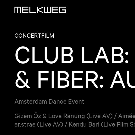
Logo, naar home
CONCERT
FILM
CLUB LAB:
& FIBER: 
Amsterdam Dance Event
Gizem Öz & Lova Ranung (Live AV) / Aimée 
ar.strae (Live AV) / Kendu Bari (Live Film S