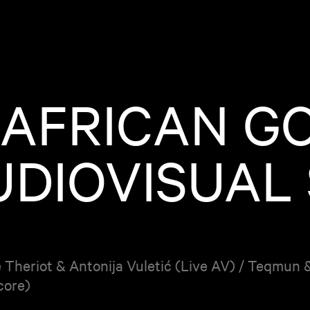
 AFRICAN GO
AUDIOVISUAL
Theriot & Antonija Vuletić (Live AV) / Teqmun 
core)