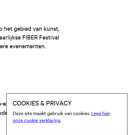
p het gebied van kunst,
aarlijkse FIBER Festival
ndere evenementen.
b-events in Melkweg
uders