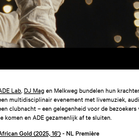
ADE Lab
,
DJ Mag
en Melkweg bundelen hun krachten
een multidisciplinair evenement met livemuziek, audi
een clubnacht – een gelegenheid voor de bezoeker
te komen en ADE gezamenlijk af te sluiten.
African Gold (2025, 16')
-
NL Première