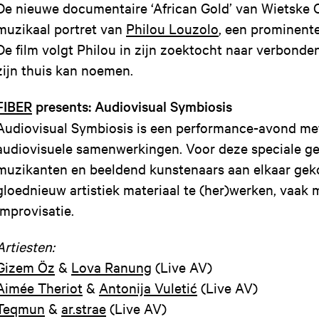
De nieuwe documentaire ‘African Gold’ van Wietske O
muzikaal portret van
Philou Louzolo
, een prominente
De film volgt Philou in zijn zoektocht naar verbonden
zijn thuis kan noemen.
FIBER
presents: Audiovisual Symbiosis
Audiovisual Symbiosis is een performance-avond me
audiovisuele samenwerkingen. Voor deze speciale ge
muzikanten en beeldend kunstenaars aan elkaar ge
gloednieuw artistiek materiaal te (her)werken, vaak
improvisatie.
Artiesten:
Gizem Öz
&
Lova Ranung
(Live AV)
Aimée Theriot
&
Antonija Vuletić
(Live AV)
Teqmun
&
ar.strae
(Live AV)