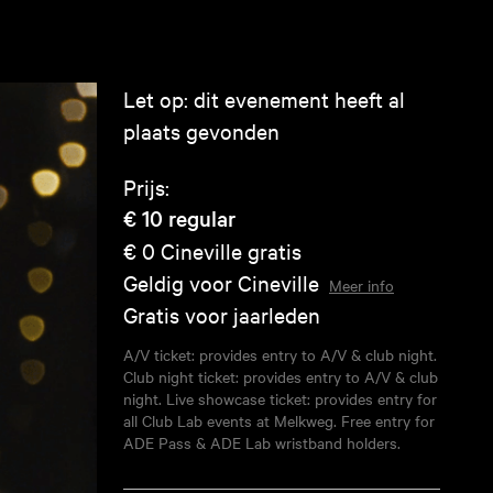
Let op: dit evenement heeft al
plaats gevonden
Prijs:
€ 10
regular
€ 0
Cineville gratis
Geldig voor Cineville
Meer info
Gratis voor jaarleden
A/V ticket: provides entry to A/V & club night.
Club night ticket: provides entry to A/V & club
night. Live showcase ticket: provides entry for
all Club Lab events at Melkweg. Free entry for
ADE Pass & ADE Lab wristband holders.