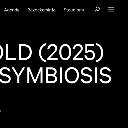
Open zoekformul
Agenda
Bezoekersinfo
Steun ons
Open menu
LD (2025)
 SYMBIOSIS
&