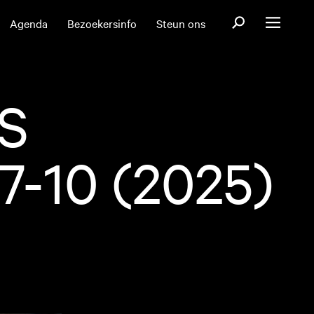
Open zoekformul
Agenda
Bezoekersinfo
Steun ons
Open menu
S
-10 (2025)