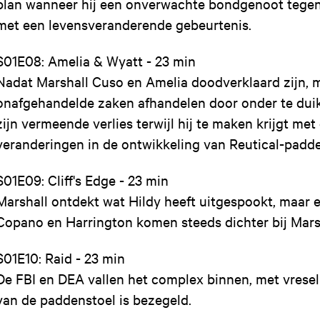
plan wanneer hij een onverwachte bondgenoot tegen
met een levensveranderende gebeurtenis.
S01E08: Amelia & Wyatt - 23 min
Nadat Marshall Cuso en Amelia doodverklaard zijn, 
onafgehandelde zaken afhandelen door onder te duik
zijn vermeende verlies terwijl hij te maken krijgt me
veranderingen in de ontwikkeling van Reutical-padd
S01E09: Cliff's Edge - 23 min
Marshall ontdekt wat Hildy heeft uitgespookt, maar er
Copano en Harrington komen steeds dichter bij Marsh
S01E10: Raid - 23 min
De FBI en DEA vallen het complex binnen, met vreseli
van de paddenstoel is bezegeld.