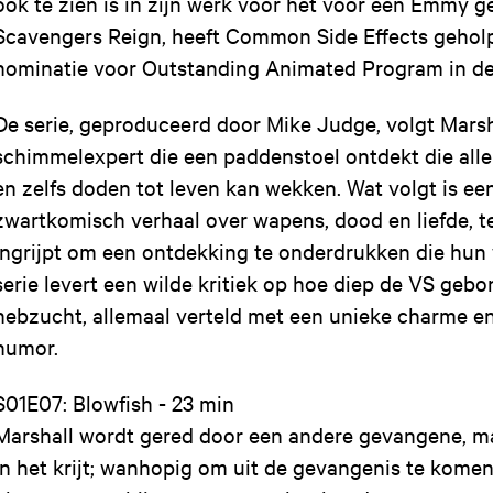
ook te zien is in zijn werk voor het voor een Emmy 
Scavengers Reign, heeft Common Side Effects geho
nominatie voor Outstanding Animated Program in de
De serie, geproduceerd door Mike Judge, volgt Marsh
schimmelexpert die een paddenstoel ontdekt die all
en zelfs doden tot leven kan wekken. Wat volgt is ee
zwartkomisch verhaal over wapens, dood en liefde, t
ingrijpt om een ontdekking te onderdrukken die hun 
serie levert een wilde kritiek op hoe diep de VS gebo
hebzucht, allemaal verteld met een unieke charme e
humor.
S01E07: Blowfish - 23 min
Marshall wordt gered door een andere gevangene, maa
in het krijt; wanhopig om uit de gevangenis te komen