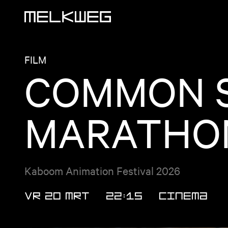
Logo, naar home
FILM
COMMON S
MARATHON 
Kaboom Animation Festival 2026
VR 20 MRT
22:15
CINEMA