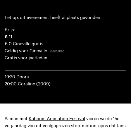
Let op: dit evenement heeft al plaats gevonden
Prijs:
€ 11
€ 0
Cineville gratis
Geldig voor Cineville
Meer info
Gratis voor jaarleden
19:30 Doors
20:00 Coraline (2009)
Samen met
Kaboom Animation Festival
vieren we de 15e
verjaardag van dit veelgeprezen stop-motion-epos dat fans