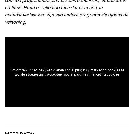
soorten programma’s plaats, zoals concerten, clubnachten
en films. Houd er rekening mee dat er af en toe
geluidsoverlast kan zijn van andere programma's tijdens de
vertoning.
Om dit te kunnen bekijken dienen social plugins / marketing cookies te
worden toegestaan.
Accepteer social plugins / marketing cookies
MEER DATA: