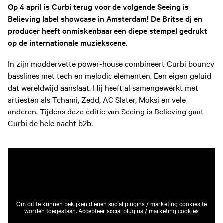
Op 4 april is Curbi terug voor de volgende Seeing is
Believing label showcase in Amsterdam! De Britse dj en
producer heeft onmiskenbaar een diepe stempel gedrukt
op de internationale muziekscene.
In zijn moddervette power-house combineert Curbi bouncy
basslines met tech en melodic elementen. Een eigen geluid
dat wereldwijd aanslaat. Hij heeft al samengewerkt met
artiesten als Tchami, Zedd, AC Slater, Moksi en vele
anderen. Tijdens deze editie van Seeing is Believing gaat
Curbi de hele nacht b2b.
Om dit te kunnen bekijken dienen social plugins / marketing cookies te
worden toegestaan.
Accepteer social plugins / marketing cookies