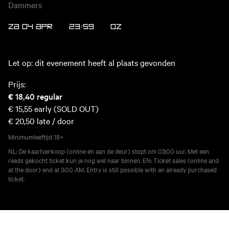
Dammers
ZA 04 APR
23:59
OZ
Let op: dit evenement heeft al plaats gevonden
Prijs:
€ 18,40
regular
€ 15,55
early (SOLD OUT)
€ 20,50
late / door
Minimumleeftijd
18+
NL: De kaartverkoop (online en aan de deur) stopt om 03:00 uur. Met een
reeds gekocht ticket kun je nog wel naar binnen. EN: Ticket sales (online and
at the door) end at 3:00 AM. Entry is still possible with an already purchased
ticket.