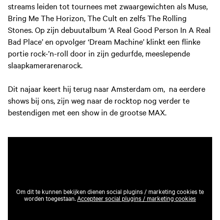
streams leiden tot tournees met zwaargewichten als Muse,
Bring Me The Horizon, The Cult en zelfs The Rolling
Stones. Op zijn debuutalbum ‘A Real Good Person In A Real
Bad Place’ en opvolger ‘Dream Machine’ klinkt een flinke
portie rock-’n-roll door in zijn gedurfde, meeslepende
slaapkamerarenarock.
Dit najaar keert hij terug naar Amsterdam om, na eerdere
shows bij ons, zijn weg naar de rocktop nog verder te
bestendigen met een show in de grootse MAX.
Om dit te kunnen bekijken dienen social plugins / marketing cookies te
worden toegestaan.
Accepteer social plugins / marketing cookies