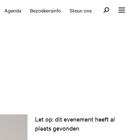
Open zoekformul
Agenda
Bezoekersinfo
Steun ons
Open menu
Let op: dit evenement heeft al
plaats gevonden