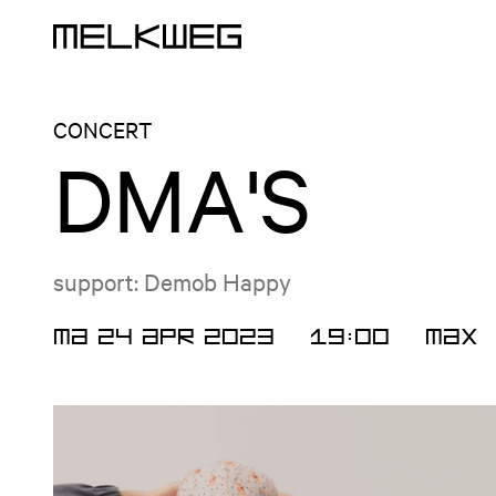
Logo, naar home
CONCERT
DMA'S
support: Demob Happy
MA 24 APR 2023
19:00
Max