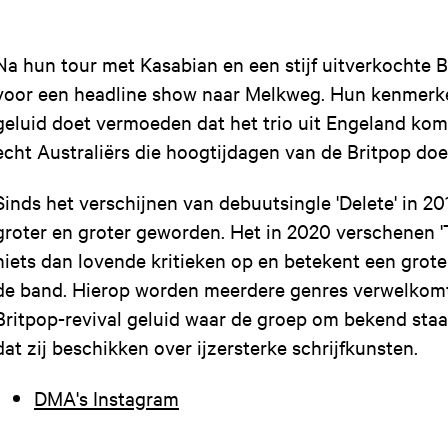
Na hun tour met Kasabian en een stijf uitverkochte B
voor een headline show naar Melkweg. Hun kenmerke
geluid doet vermoeden dat het trio uit Engeland komt
echt Australiërs die hoogtijdagen van de Britpop doe
Sinds het verschijnen van debuutsingle 'Delete' in 20
groter en groter geworden. Het in 2020 verschenen 
niets dan lovende kritieken op en betekent een grot
de band. Hierop worden meerdere genres verwelkom
Britpop-revival geluid waar de groep om bekend staat
dat zij beschikken over ijzersterke schrijfkunsten.
DMA's Instagram