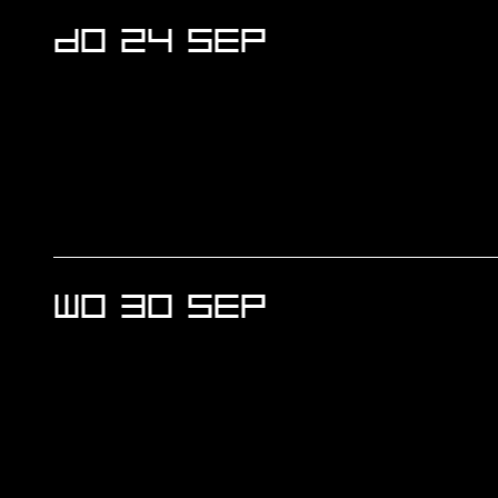
DO 24 SEP
WO 30 SEP