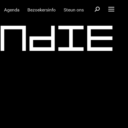
Open zoekformul
Agenda
Bezoekersinfo
Steun ons
Open menu
N
D
I
E