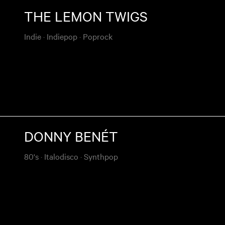
THE LEMON TWIGS
Indie
·
Indiepop
·
Poprock
DONNY BENÉT
80's
·
Italodisco
·
Synthpop