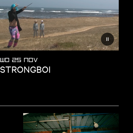
 beweging op website
Verminder bew
WO 25 NOV
STRONGBOI