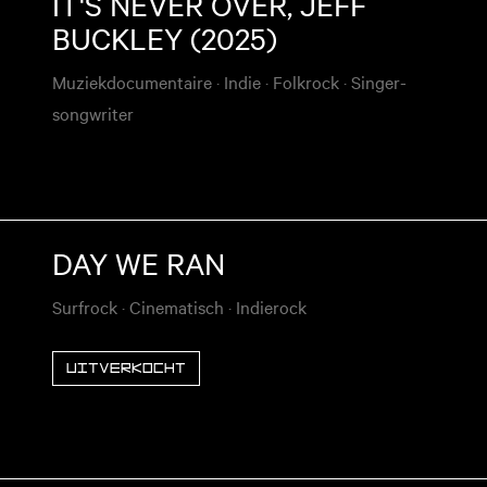
IT'S NEVER OVER, JEFF
BUCKLEY (2025)
Muziekdocumentaire
·
Indie
·
Folkrock
·
Singer-
songwriter
DAY WE RAN
Surfrock
·
Cinematisch
·
Indierock
Uitverkocht