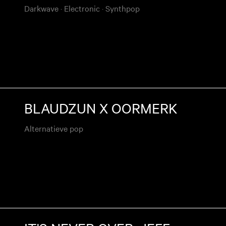
Darkwave
·
Electronic
·
Synthpop
BLAUDZUN X OORMERK
Alternatieve pop