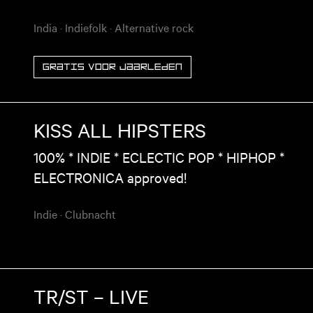
India
·
Indiefolk
·
Alternative rock
Gratis voor jaarleden
KISS ALL HIPSTERS
100% * INDIE * ECLECTIC POP * HIPHOP *
ELECTRONICA approved!
Indie
·
Clubnacht
TR/ST – LIVE