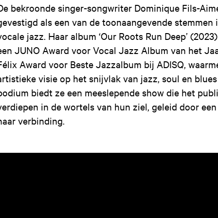
De bekroonde singer-songwriter Dominique Fils-Aimé
gevestigd als een van de toonaangevende stemmen 
vocale jazz. Haar album ‘Our Roots Run Deep’ (2023
een JUNO Award voor Vocal Jazz Album van het Jaa
Félix Award voor Beste Jazzalbum bij ADISQ, waarm
artistieke visie op het snijvlak van jazz, soul en blu
podium biedt ze een meeslepende show die het publi
verdiepen in de wortels van hun ziel, geleid door e
naar verbinding.