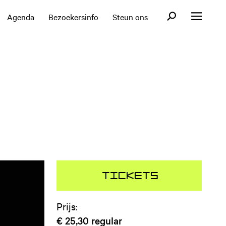
Open zoekformul
Agenda
Bezoekersinfo
Steun ons
Open menu
Tickets
Prijs:
€ 25,30
regular