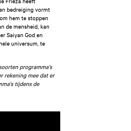
ie Frieza heeft
een bedreiging vormt
 om hem te stoppen
van de mensheid, kan
per Saiyan God en
hele universum, te
e soorten programma’s
er rekening mee dat er
mma's tijdens de