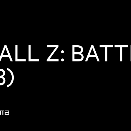
LL Z: BATT
3)
ma