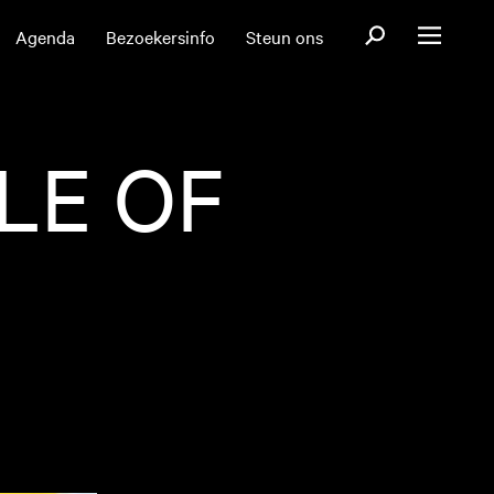
Open zoekformul
Agenda
Bezoekersinfo
Steun ons
Open menu
LE OF