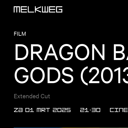
Logo, naar home
FILM
DRAGON BA
GODS (201
Extended Cut
ZA 01 MRT 2025
21:30
Cine