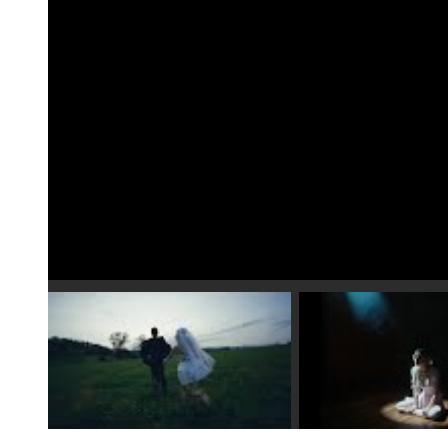
Speel video 1 af
Spee