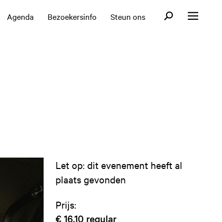
Open zoekformul
Agenda
Bezoekersinfo
Steun ons
Open menu
Let op: dit evenement heeft al
plaats gevonden
Prijs:
€ 16,10
regular