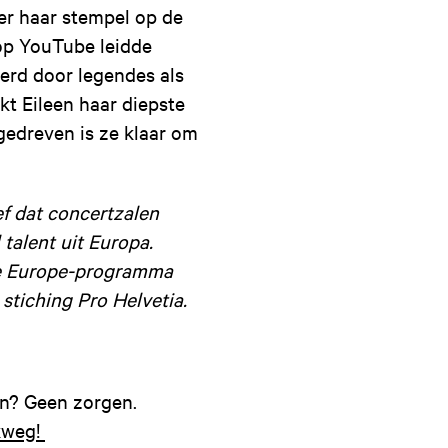
er haar stempel op de
op YouTube leidde
eerd door legendes als
kt Eileen haar diepste
gedreven is ze klaar om
ef dat concertzalen
talent uit Europa.
ve Europe-programma
stiching Pro Helvetia.
en? Geen zorgen.
lkweg!