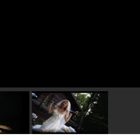
l video 2 af
Speel video 3 af