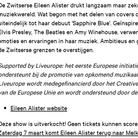
De Zwitserse Eileen Alister drukt langzaam maar zek
muziekwereld. Wat begon met het delen van covers 
uiteindelijk tot haar debuut 'Sapphire Blue'. Geïnspir
Elvis Presley, The Beatles en Amy Winehouse, verwer
emoties en ervaringen in haar muziek. Ambitieus en 
de Zwitserse grenzen te overstijgen.
Supported by Liveurope: het eerste Europese initiati
ondersteunt bij de promotie van opkomend muzikaal 
Liveurope wordt medegefinancierd door het Creati
van de Europese Unie en wordt ondersteund door de 
Eileen Alister website
Deze show is uitverkocht! Geen tickets kunnen scor
Zaterdag 7 maart komt Eileen Alister terug naar Me