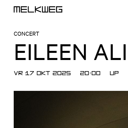
Logo, naar home
CONCERT
EILEEN AL
VR 17 OKT 2025
20:00
UP