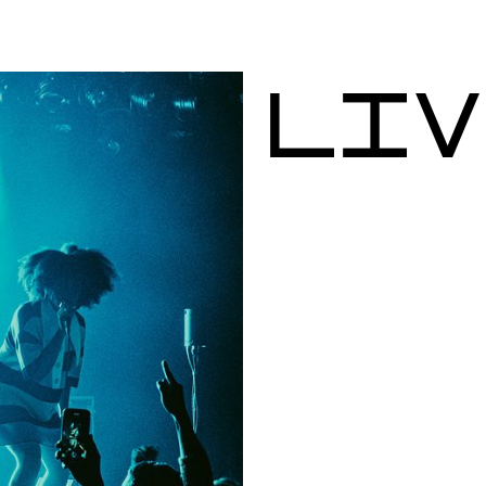
L
I
V