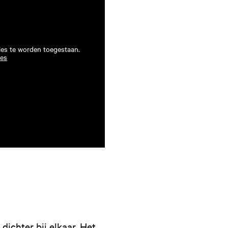
ies te worden toegestaan.
ies
ichter bij elkaar. Het