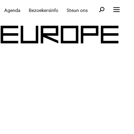
Open zoekformul
Agenda
Bezoekersinfo
Steun ons
Open menu
E
U
R
O
P
E