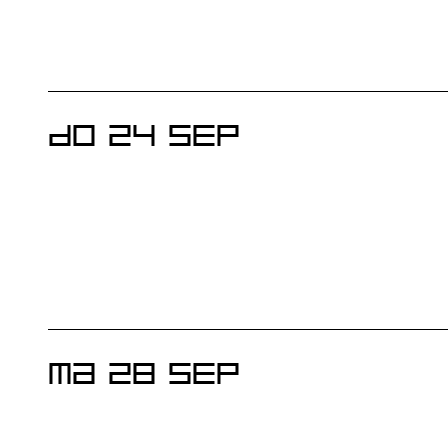
EVENEMENTEN
DO 24 SEP
MA 28 SEP