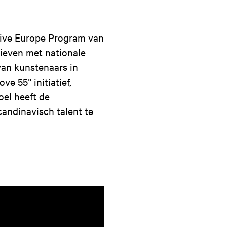
tive Europe Program van
tieven met nationale
van kunstenaars in
ve 55° initiatief,
oel heeft de
andinavisch talent te