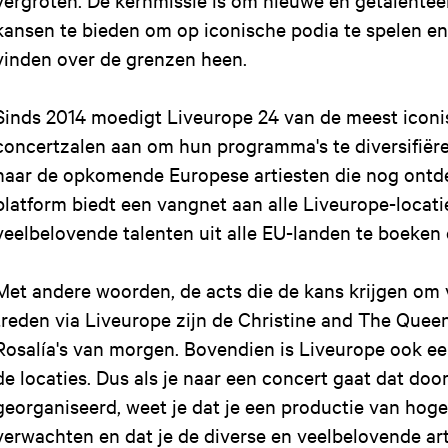
kansen te bieden om op iconische podia te spelen en
vinden over de grenzen heen.
Sinds 2014 moedigt Liveurope 24 van de meest icon
concertzalen aan om hun programma's te diversifiër
naar de opkomende Europese artiesten die nog ontd
platform biedt een vangnet aan alle Liveurope-locat
veelbelovende talenten uit alle EU-landen te boeken
Met andere woorden, de acts die de kans krijgen om 
treden via Liveurope zijn de Christine and The Queen
Rosalía's van morgen. Bovendien is Liveurope ook een
de locaties. Dus als je naar een concert gaat dat doo
georganiseerd, weet je dat je een productie van hoge
verwachten en dat je de diverse en veelbelovende ar