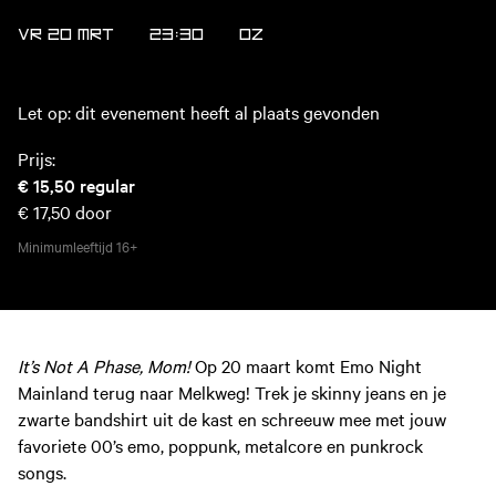
VR 20 MRT
23:30
OZ
Let op: dit evenement heeft al plaats gevonden
Prijs:
€ 15,50
regular
€ 17,50
door
Minimumleeftijd
16+
It’s Not A Phase, Mom!
Op 20 maart komt Emo Night
Mainland terug naar Melkweg! Trek je skinny jeans en je
zwarte bandshirt uit de kast en schreeuw mee met jouw
favoriete 00’s emo, poppunk, metalcore en punkrock
songs.