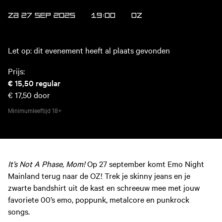
ZA 27 SEP 2025
19:00
OZ
Let op: dit evenement heeft al plaats gevonden
Prijs:
€ 15,50
regular
€ 17,50
door
Minimumleeftijd
18+
It’s Not A Phase, Mom!
Op 27 september komt Emo Night
Mainland terug naar de OZ! Trek je skinny jeans en je
zwarte bandshirt uit de kast en schreeuw mee met jouw
favoriete 00’s emo, poppunk, metalcore en punkrock
songs.