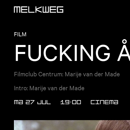
Logo, naar home
FILM
FUCKING Å
Filmclub Centrum: Marije van der Made
Intro: Marije van der Made
MA 27 JUL
19:00
CINEMA