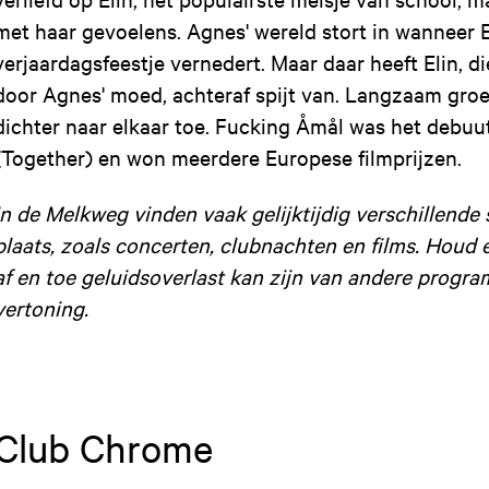
met haar gevoelens. Agnes' wereld stort in wanneer E
verjaardagsfeestje vernedert. Maar daar heeft Elin, d
door Agnes' moed, achteraf spijt van. Langzaam groe
dichter naar elkaar toe. Fucking Åmål was het deb
(Together) en won meerdere Europese filmprijzen.
In de Melkweg vinden vaak gelijktijdig verschillend
plaats, zoals concerten, clubnachten en films. Houd 
af en toe geluidsoverlast kan zijn van andere progra
vertoning.
Club Chrome