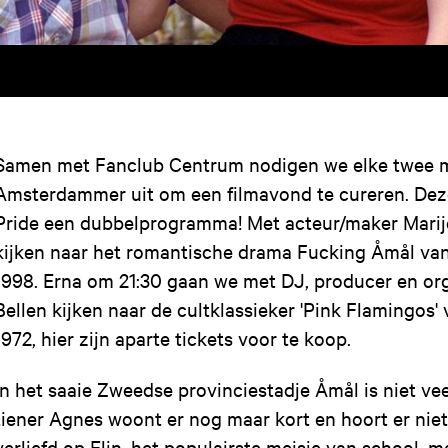
Samen met Fanclub Centrum nodigen we elke twee 
Amsterdammer uit om een filmavond te cureren. Deze
Pride een dubbelprogramma! Met acteur/maker Mari
kijken naar het romantische drama Fucking Åmål va
1998. Erna om 21:30 gaan we met DJ, producer en or
Bellen kijken naar de cultklassieker 'Pink Flamingos'
1972, hier zijn aparte tickets voor te koop.
In het saaie Zweedse provinciestadje Åmål is niet ve
tiener Agnes woont er nog maar kort en hoort er niet b
verliefd op Elin, het populairste meisje van school, 