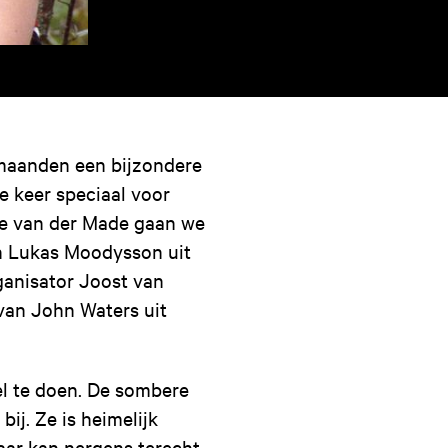
maanden een bijzondere
 keer speciaal voor
je van der Made gaan we
n Lukas Moodysson uit
ganisator Joost van
 van John Waters uit
el te doen. De sombere
ij. Ze is heimelijk
maar kan nergens terecht