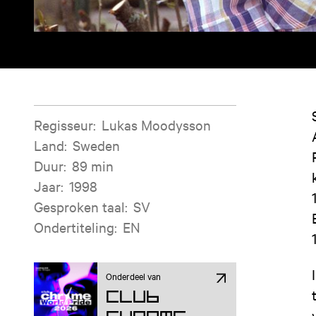
Filminformatie
Regisseur
:
Lukas Moodysson
Land
:
Sweden
Duur
:
89 min
Jaar
:
1998
Gesproken taal
:
SV
Ondertiteling
:
EN
Onderdeel van
Club