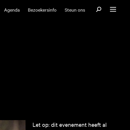
Open zoekformul
Agenda
Bezoekersinfo
Steun ons
Open menu
Let op: dit evenement heeft al