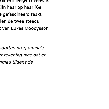
lin haar op haar 16e
ie gefascineerd raakt
ien de twee steeds
uut van Lukas Moodysson
e soorten programma’s
er rekening mee dat er
mma's tijdens de