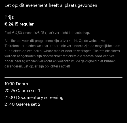
Let op: dit evenement heeft al plaats gevonden
Prijs:
€ 24,15
regular
Excl. € 4,50 (maand)/€ 25 (jaar) verplicht lidmaatschap.
Alle tickets voor dit programma zijn uitverkocht. Op de website van
Ticketmaster bieden we kaartkopers die verhinderd zijn de mogelijkheid om
hun tickets op een betrouwbare manier door te verkopen. Tickets die elders
worden aangeboden zijn doorverkochte tickets die meestal voor een veel
hoger bedrag worden verkocht en waarvan wij de geldigheid niet kunnen
garanderen. Let op: er zijn oplichters actief!
19:30 Doors
20:25 Gaerea set 1
21:00 Documentary screening
21:40 Gaerea set 2