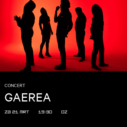
CONCERT
GAEREA
ZA 21 MRT
19:30
OZ