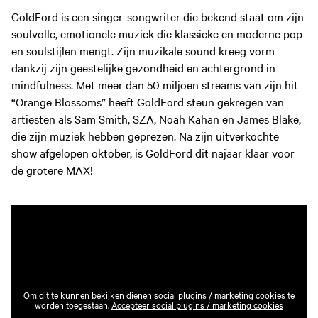
GoldFord is een singer-songwriter die bekend staat om zijn
soulvolle, emotionele muziek die klassieke en moderne pop-
en soulstijlen mengt. Zijn muzikale sound kreeg vorm
dankzij zijn geestelijke gezondheid en achtergrond in
mindfulness. Met meer dan 50 miljoen streams van zijn hit
“Orange Blossoms” heeft GoldFord steun gekregen van
artiesten als Sam Smith, SZA, Noah Kahan en James Blake,
die zijn muziek hebben geprezen. Na zijn uitverkochte
show afgelopen oktober, is GoldFord dit najaar klaar voor
de grotere MAX!
Om dit te kunnen bekijken dienen social plugins / marketing cookies te
worden toegestaan.
Accepteer social plugins / marketing cookies