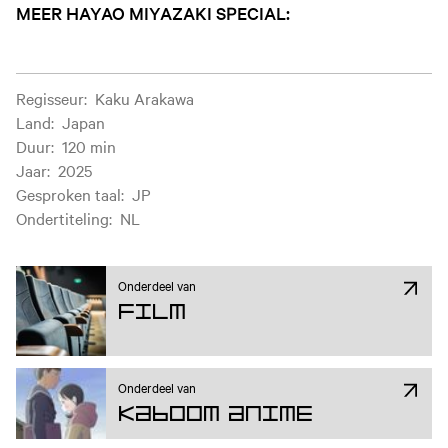
MEER HAYAO MIYAZAKI SPECIAL:
Filminformatie
Regisseur
:
Kaku Arakawa
Land
:
Japan
Duur
:
120 min
Jaar
:
2025
Gesproken taal
:
JP
Ondertiteling
:
NL
Onderdeel van
Film
Onderdeel van
Kaboom Anime