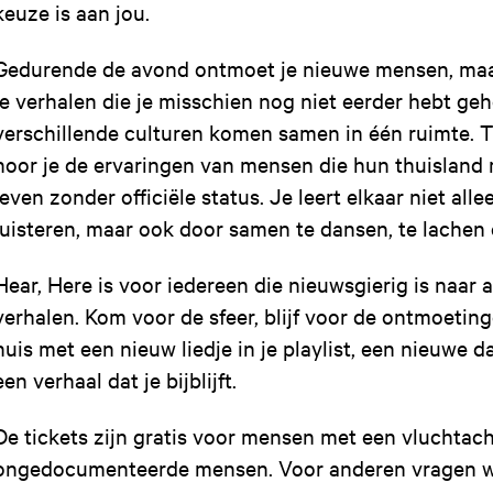
keuze is aan jou.
Gedurende de avond ontmoet je nieuwe mensen, maak
je verhalen die je misschien nog niet eerder hebt ge
verschillende culturen komen samen in één ruimte. 
hoor je de ervaringen van mensen die hun thuisland 
leven zonder officiële status. Je leert elkaar niet all
luisteren, maar ook door samen te dansen, te lachen e
Hear, Here is voor iedereen die nieuwsgierig is naa
verhalen. Kom voor de sfeer, blijf voor de ontmoeting
huis met een nieuw liedje in je playlist, een nieuwe
een verhaal dat je bijblijft.
De tickets zijn gratis voor mensen met een vluchtac
ongedocumenteerde mensen. Voor anderen vragen we