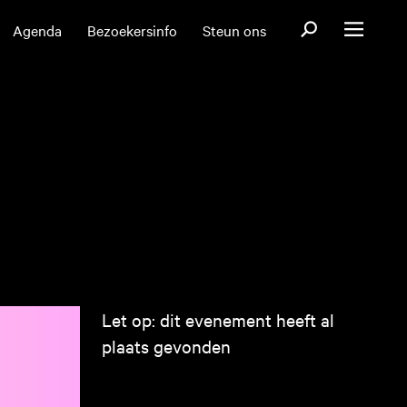
Open zoekformul
Agenda
Bezoekersinfo
Steun ons
Open menu
Let op: dit evenement heeft al
plaats gevonden