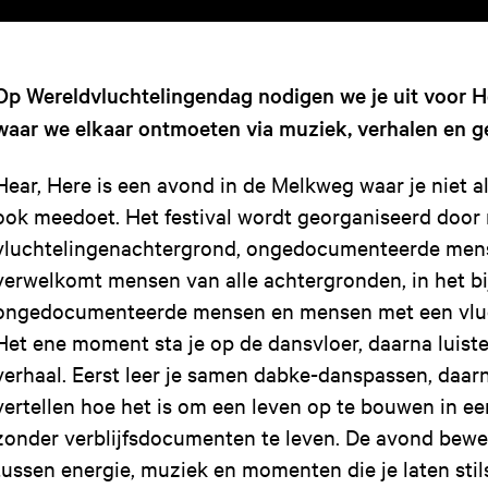
Op Wereldvluchtelingendag nodigen we je uit voor Hea
waar we elkaar ontmoeten via muziek, verhalen en g
Hear, Here is een avond in de Melkweg waar je niet a
ook meedoet. Het festival wordt georganiseerd doo
vluchtelingenachtergrond, ongedocumenteerde men
verwelkomt mensen van alle achtergronden, in het b
ongedocumenteerde mensen en mensen met een vluc
Het ene moment sta je op de dansvloer, daarna luiste
verhaal. Eerst leer je samen dabke-danspassen, daar
vertellen hoe het is om een leven op te bouwen in e
zonder verblijfsdocumenten te leven. De avond bew
tussen energie, muziek en momenten die je laten stil