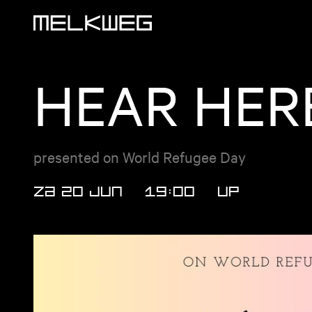
Logo, naar home
HEAR HER
presented on World Refugee Day
ZA 20 JUN
19:00
UP