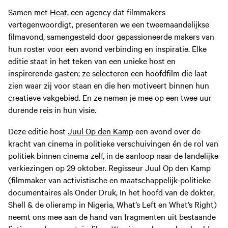
Samen met
Heat
,
een agency dat filmmakers
vertegenwoordigt, presenteren we een tweemaandelijkse
filmavond, samengesteld door gepassioneerde makers van
hun roster voor een avond verbinding en inspiratie. Elke
editie staat in het teken van een unieke host en
inspirerende gasten; ze selecteren een hoofdfilm die laat
zien waar zij voor staan en die hen motiveert binnen hun
creatieve vakgebied. En ze nemen je mee op een twee uur
durende reis in hun visie.
Deze editie host
Juul Op den Kamp
een avond over de
kracht van cinema in politieke verschuivingen én de rol van
politiek binnen cinema zelf, in de aanloop naar de landelijke
verkiezingen op 29 oktober. Regisseur Juul Op den Kamp
(filmmaker van activistische en maatschappelijk-politieke
documentaires als Onder Druk, In het hoofd van de dokter,
Shell & de olieramp in Nigeria, What’s Left en What’s Right)
neemt ons mee aan de hand van fragmenten uit bestaande