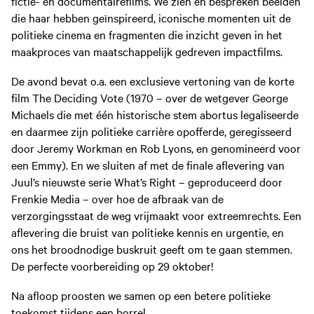
fictie- en documentairefilms. We zien en bespreken beelden
die haar hebben geïnspireerd, iconische momenten uit de
politieke cinema en fragmenten die inzicht geven in het
maakproces van maatschappelijk gedreven impactfilms.
De avond bevat o.a. een exclusieve vertoning van de korte
film The Deciding Vote (1970 – over de wetgever George
Michaels die met één historische stem abortus legaliseerde
en daarmee zijn politieke carrière opofferde, geregisseerd
door Jeremy Workman en Rob Lyons, en genomineerd voor
een Emmy). En we sluiten af met de finale aflevering van
Juul’s nieuwste serie What’s Right – geproduceerd door
Frenkie Media – over hoe de afbraak van de
verzorgingsstaat de weg vrijmaakt voor extreemrechts. Een
aflevering die bruist van politieke kennis en urgentie, en
ons het broodnodige buskruit geeft om te gaan stemmen.
De perfecte voorbereiding op 29 oktober!
Na afloop proosten we samen op een betere politieke
toekomst tijdens een borrel.