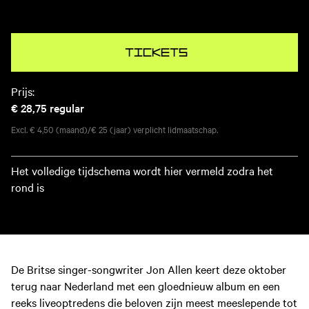
Tickets
Prijs:
€ 28,75
regular
Excl. € 4,50 (maand)/€ 25 (jaar) verplicht lidmaatschap.
Het volledige tijdschema wordt hier vermeld zodra het
rond is
De Britse singer-songwriter Jon Allen keert deze oktober
terug naar Nederland met een gloednieuw album en een
reeks liveoptredens die beloven zijn meest meeslepende tot