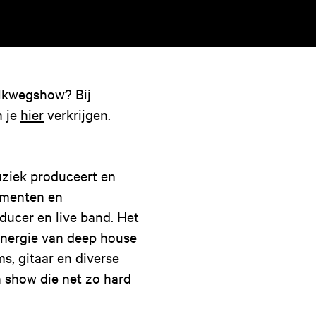
elkwegshow? Bij
n je
hier
verkrijgen.
uziek produceert en
umenten en
ducer en live band. Het
 energie van deep house
, gitaar en diverse
 show die net zo hard