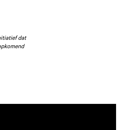
tiatief dat
 opkomend