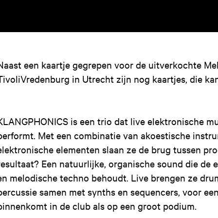
Naast een kaartje gegrepen voor de uitverkochte M
TivoliVredenburg in Utrecht zijn nog kaartjes, die ka
KLANGPHONICS is een trio dat live elektronische m
performt. Met een combinatie van akoestische instr
elektronische elementen slaan ze de brug tussen pro
resultaat? Een natuurlijke, organische sound die de
en melodische techno behoudt. Live brengen ze drums
percussie samen met synths en sequencers, voor een
binnenkomt in de club als op een groot podium.