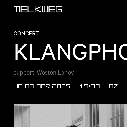
Logo, naar home
CONCERT
KLANGPHO
support: Weston Loney
DO 03 APR 2025
19:30
OZ