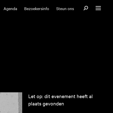
Open zoekformul
Agenda
Bezoekersinfo
Steun ons
Open menu
Let op: dit evenement heeft al
plaats gevonden