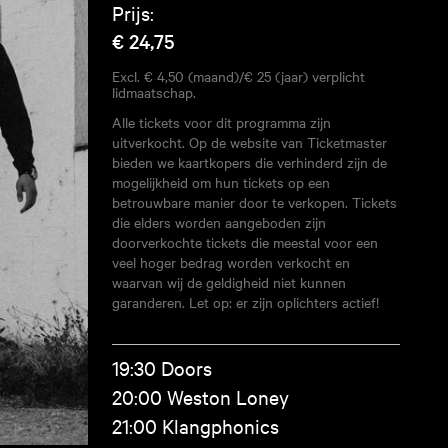
Prijs:
€ 24,75
Excl. € 4,50 (maand)/€ 25 (jaar) verplicht
lidmaatschap.
Alle tickets voor dit programma zijn
uitverkocht. Op de website van Ticketmaster
bieden we kaartkopers die verhinderd zijn de
mogelijkheid om hun tickets op een
betrouwbare manier door te verkopen. Tickets
die elders worden aangeboden zijn
doorverkochte tickets die meestal voor een
veel hoger bedrag worden verkocht en
waarvan wij de geldigheid niet kunnen
garanderen. Let op: er zijn oplichters actief!
19:30 Doors
20:00 Weston Loney
21:00 Klangphonics