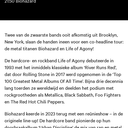
21:50 Biohazard
Twee van de zwaarste bands ooit afkomstig uit Brooklyn,
New York, slaan de handen ineen voor een co-headline tour:
de metal titanen Biohazard en Life of Agony!
De hardcore- en rockband Life of Agony debuteerde in
1993 met het inmiddels klassieke album ‘River Runs Red’,
dat door Rolling Stone in 2017 werd opgenomen in de ‘Top
100 Greatest Metal Albums Of All Time’. Bijna drie decennia
lang toerden ze wereldwijd en deelden het podium met
rockgrootheden als Metallica, Black Sabbath, Foo Fighters
en The Red Hot Chili Peppers.
Biohazard keerde in 2023 terug met een reünieshow – in de
originele line-up! De hardcore band pionierde op hun
doorbraakalbum ‘Urban Discipline’ de mix van rap en metal,