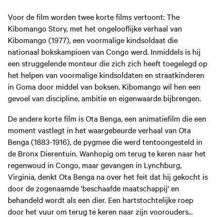
Voor de film worden twee korte films vertoont: The
Kibomango Story, met het ongelooflijke verhaal van
Kibomango (1977), een voormalige kindsoldaat die
nationaal bokskampioen van Congo werd. Inmiddels is hij
een struggelende monteur die zich zich heeft toegelegd op
het helpen van voormalige kindsoldaten en straatkinderen
in Goma door middel van boksen. Kibomango wil hen een
gevoel van discipline, ambitie en eigenwaarde bijbrengen.
De andere korte film is Ota Benga, een animatiefilm die een
moment vastlegt in het waargebeurde verhaal van Ota
Benga (1883-1916), de pygmee die werd tentoongesteld in
de Bronx Dierentuin. Wanhopig om terug te keren naar het
regenwoud in Congo, maar gevangen in Lynchburg,
Virginia, denkt Ota Benga na over het feit dat hij gekocht is
door de zogenaamde 'beschaafde maatschappij' en
behandeld wordt als een dier. Een hartstochtelijke roep
door het vuur om terug te keren naar zijn voorouders...