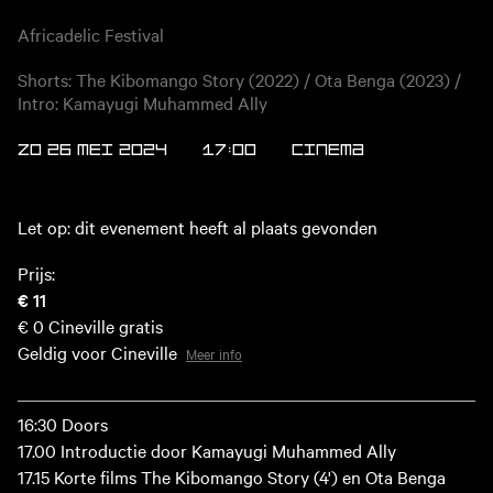
Africadelic Festival
Shorts: The Kibomango Story (2022) / Ota Benga (2023) /
Intro: Kamayugi Muhammed Ally
ZO 26 MEI 2024
17:00
Cinema
Let op: dit evenement heeft al plaats gevonden
Prijs:
€ 11
€ 0
Cineville gratis
Geldig voor Cineville
Meer info
16:30 Doors
17.00 Introductie door Kamayugi Muhammed Ally
17.15 Korte films The Kibomango Story (4') en Ota Benga