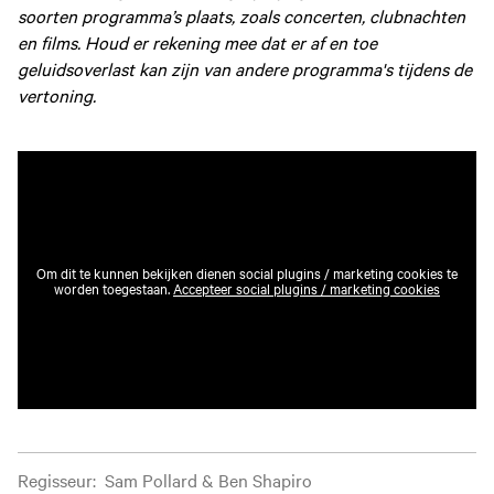
soorten programma’s plaats, zoals concerten, clubnachten
en films. Houd er rekening mee dat er af en toe
geluidsoverlast kan zijn van andere programma's tijdens de
vertoning.
Om dit te kunnen bekijken dienen social plugins / marketing cookies te
worden toegestaan.
Accepteer social plugins / marketing cookies
Filminformatie
Regisseur
:
Sam Pollard & Ben Shapiro