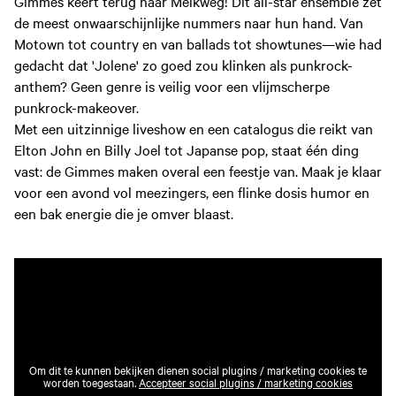
Gimmes keert terug naar Melkweg! Dit all-star ensemble zet
de meest onwaarschijnlijke nummers naar hun hand. Van
Motown tot country en van ballads tot showtunes—wie had
gedacht dat 'Jolene' zo goed zou klinken als punkrock-
anthem? Geen genre is veilig voor een vlijmscherpe
punkrock-makeover.
Met een uitzinnige liveshow en een catalogus die reikt van
Elton John en Billy Joel tot Japanse pop, staat één ding
vast: de Gimmes maken overal een feestje van. Maak je klaar
voor een avond vol meezingers, een flinke dosis humor en
een bak energie die je omver blaast.
Om dit te kunnen bekijken dienen social plugins / marketing cookies te
worden toegestaan.
Accepteer social plugins / marketing cookies