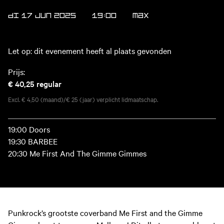
DI 17 JUN 2025
19:00
MAX
Let op: dit evenement heeft al plaats gevonden
Prijs:
€ 40,25
regular
Excl. € 4,50 (maand)/€ 25 (jaar) verplicht lidmaatschap.
19:00 Doors
19:30 BARBEE
20:30 Me First And The Gimme Gimmes
Punkrock’s grootste coverband Me First and the Gimme