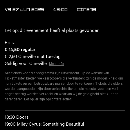
VR 27 JUN 2025
19:00
Cinema
Let op: dit evenement heeft al plaats gevonden
Prijs:
€ 14,50
regular
€ 2,50
Cineville met toeslag
Geldig voor Cineville
Meer info
Alle tickets voor dit programma zijn uitverkocht. Op de website van
Ticketmaster bieden we kaartkopers die verhinderd zijn de mogelijkheid om
hun tickets op een betrouwbare manier door te verkopen. Tickets die elders
worden aangeboden zijn doorverkochte tickets die meestal voor een veel
hoger bedrag worden verkocht en waarvan wij de geldigheid niet kunnen
garanderen. Let op: er zijn oplichters actief!
18:30 Doors
19:00 Miley Cyrus: Something Beautiful