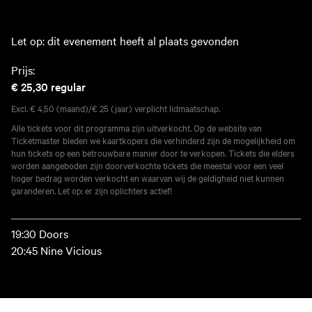
Let op: dit evenement heeft al plaats gevonden
Prijs:
€ 25,30
regular
Excl. € 4,50 (maand)/€ 25 (jaar) verplicht lidmaatschap.
Alle tickets voor dit programma zijn uitverkocht. Op de website van
Ticketmaster bieden we kaartkopers die verhinderd zijn de mogelijkheid om
hun tickets op een betrouwbare manier door te verkopen. Tickets die elders
worden aangeboden zijn doorverkochte tickets die meestal voor een veel
hoger bedrag worden verkocht en waarvan wij de geldigheid niet kunnen
garanderen. Let op: er zijn oplichters actief!
19:30 Doors
20:45 Nine Vicious