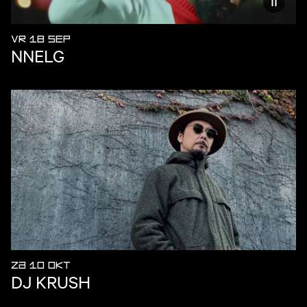
Vermind
VR 18 SEP
NNELG
ZA 10 OKT
DJ KRUSH