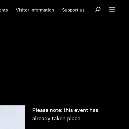
Open search fo
ents
Visitor information
Support us
Open menu
Please note: this event has
already taken place