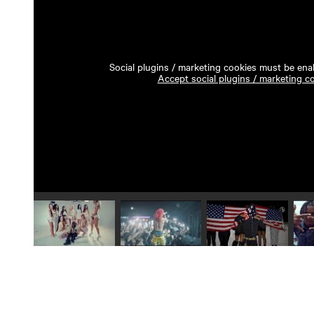
Social plugins / marketing cookies must be enab
Accept social plugins / marketing c
Play video 1
Play video 2
Play video 3