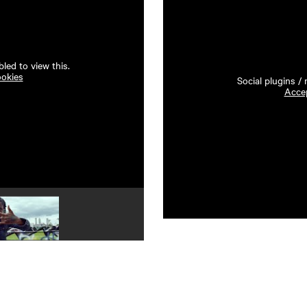
led to view this.
ookies
Social plugins /
Accep
Play video 4