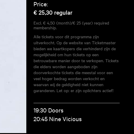
Price:
€ 25,30
regular
Excl. € 4,50 (month)/€ 25 (year) required
membership.
Alle tickets voor dit programma zijn
uitverkocht. Op de website van Ticketmaster
bieden we kaartkopers die verhinderd zijn de
mogelijkheid om hun tickets op een
betrouwbare manier door te verkopen. Tickets
die elders worden aangeboden zijn
doorverkochte tickets die meestal voor een
veel hoger bedrag worden verkocht en
waarvan wij de geldigheid niet kunnen
garanderen. Let op: er zijn oplichters actief!
19:30 Doors
20:45 Nine Vicious