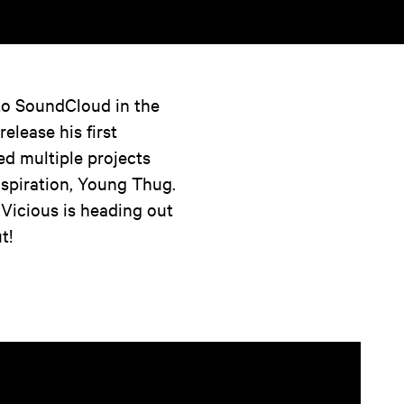
to SoundCloud in the
release his first
ed multiple projects
nspiration, Young Thug.
 Vicious is heading out
t!