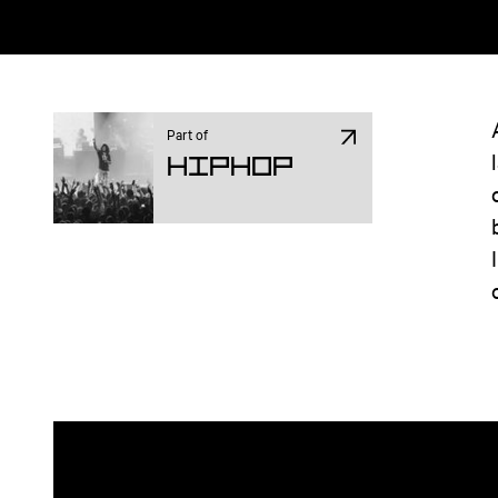
Part of
Hiphop