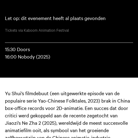
Let op: dit evenement heeft al plaats gevonden
Tickets via Kaboom Animation Festival
15:30 Doors
16:00 Nobody (2025)
Yu Shui’s filmdebuut (een uitgewerkte episode van de
populaire serie Yao-Chinese Folktales, 2023) brak in China
box-office records voor 2D-animatie. Een succes dat door
critici werd gekoppeld aan de recente zegetocht van
Jiaozi’s Ne Zha 2 (2025), wereldwijd de meest succesvolle
animatiefilm ooit, als symbool van het groeiende
zelfbewustzijn van de Chinese animatie-industrie.