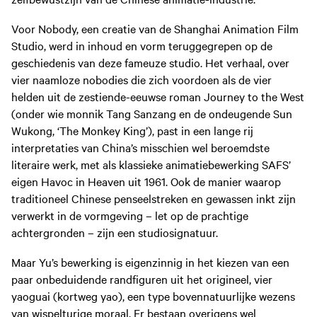
Voor Nobody, een creatie van de Shanghai Animation Film
Studio, werd in inhoud en vorm teruggegrepen op de
geschiedenis van deze fameuze studio. Het verhaal, over
vier naamloze nobodies die zich voordoen als de vier
helden uit de zestiende-eeuwse roman Journey to the West
(onder wie monnik Tang Sanzang en de ondeugende Sun
Wukong, ‘The Monkey King’), past in een lange rij
interpretaties van China’s misschien wel beroemdste
literaire werk, met als klassieke animatiebewerking SAFS’
eigen Havoc in Heaven uit 1961. Ook de manier waarop
traditioneel Chinese penseelstreken en gewassen inkt zijn
verwerkt in de vormgeving – let op de prachtige
achtergronden – zijn een studiosignatuur.
Maar Yu’s bewerking is eigenzinnig in het kiezen van een
paar onbeduidende randfiguren uit het origineel, vier
yaoguai (kortweg yao), een type bovennatuurlijke wezens
van wispelturige moraal. Er bestaan overigens wel