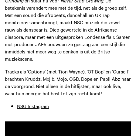
Grinding
en staat nu voor
Never Stop Growing
. De
betekenis verandert mee met de tijd, net als de groep zelf.
Met een sound die afrobeats, dancehall en UK rap
moeiteloos samenbrengt, maakt NSG muziek die zowel
rauw als dansbaar is. Diep geworteld in de Afrikaanse
diaspora, maar met een uitgesproken Londense flair. Samen
met producer JAE5 bouwden ze gestaag aan een stijl die
inmiddels niet meer weg te denken is uit de Britse
muziekscene.
Tracks als ‘Options’ (met Tion Wayne), ‘OT Bop’ en ‘Ourself’
brachten Kruddz, Mxjib, Mojo, OGD, Dope en Papii Abz naar
de voorgrond. Niet alleen in de hitlijsten, maar ook live,
waar hun energie het best tot zijn recht komt!
NSG Instagram