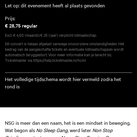
Let op: dit evenement heeft al plaats gevonden
Prijs:
€ 28,75
regular
Excl. € 4,50 (maand)/€ 25 (jaar) verplicht lidmaatschap.
Dit concert is helaas afgelast vanwege onvoorziene omstandigheden. Het
bedrag van de aangeschafte tickets en eventuele lidmaatschappen wordt
automatisch teruggestort. Voor meer informatie kan je terecht bij
Ticketmaster via https://help.ticketmaster.nl/hc/nl
Het volledige tijdschema wordt hier vermeld zodra het
rond is
NSG is meer dan een naam, het is een mindset in beweging.
Wat begon als
No Sleep Gang
, werd later
Non Stop