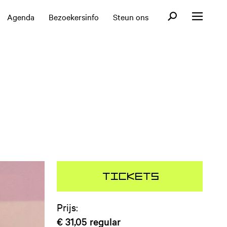
Open zoekformul
Agenda
Bezoekersinfo
Steun ons
Open menu
Tickets
Prijs:
€ 31,05
regular