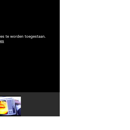
ies te worden toegestaan.
ies
Speel video 4 af