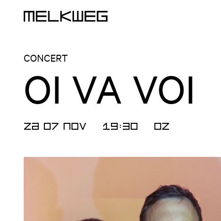
Logo, naar home
CONCERT
OI VA VOI
ZA 07 NOV
19:30
OZ