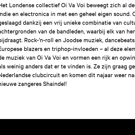
Het Londense collectief Oi Va Voi beweegt zich al de
indie en electronica in met een geheel eigen sound. O
geslaagd dankzij een vrij unieke combinatie van cult
achtergronden van de bandleden, waarbij elk van hen 
bijdraagt. Rock-'n-roll en Joodse muziek, dancebeats
Europese blazers en triphop-invloeden – al deze el
de muziek van Oi Va Voi en vormen een rijk en opwin
als weinig anders dat er te vinden is. Ze zijn graag g
Nederlandse clubcircuit en komen dit najaar weer na
nieuwe zangeres Shaindel!