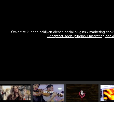
Om dit te kunnen bekijken dienen social plugins / marketing cook
Accepteer social plugins / marketing cook
Speel video 1 af
Speel video 2 af
Speel video 3 af