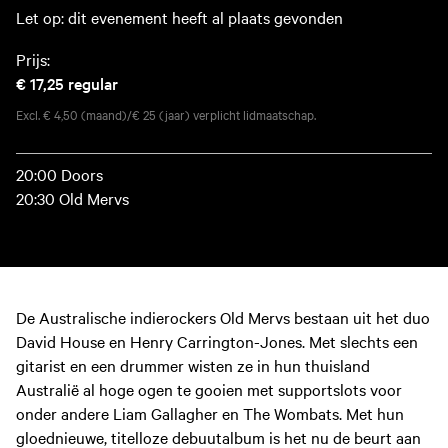
Let op: dit evenement heeft al plaats gevonden
Prijs:
€ 17,25
regular
Excl. € 4,50 (maand)/€ 25 (jaar) verplicht lidmaatschap.
20:00 Doors
20:30 Old Mervs
De Australische indierockers Old Mervs bestaan uit het duo
David House en Henry Carrington-Jones. Met slechts een
gitarist en een drummer wisten ze in hun thuisland
Australië al hoge ogen te gooien met supportslots voor
onder andere Liam Gallagher en The Wombats. Met hun
gloednieuwe, titelloze debuutalbum is het nu de beurt aan