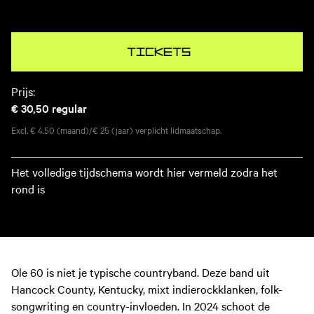
Tickets
Prijs:
€ 30,50
regular
Excl. € 4,50 (maand)/€ 25 (jaar) verplicht lidmaatschap.
Het volledige tijdschema wordt hier vermeld zodra het
rond is
Ole 60 is niet je typische countryband. Deze band uit
Hancock County, Kentucky, mixt indierockklanken, folk-
songwriting en country-invloeden. In 2024 schoot de