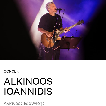
CONCERT
ALKINOOS
IOANNIDIS
Αλκίνοος Ιωαννίδης