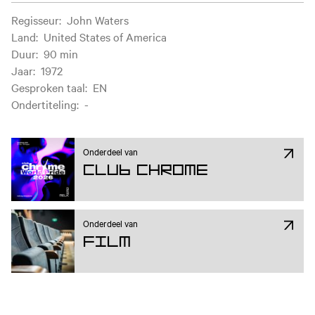
Filminformatie
Regisseur
:
John Waters
Land
:
United States of America
Duur
:
90 min
Jaar
:
1972
Gesproken taal
:
EN
Ondertiteling
:
-
Onderdeel van
Club Chrome
Onderdeel van
Film