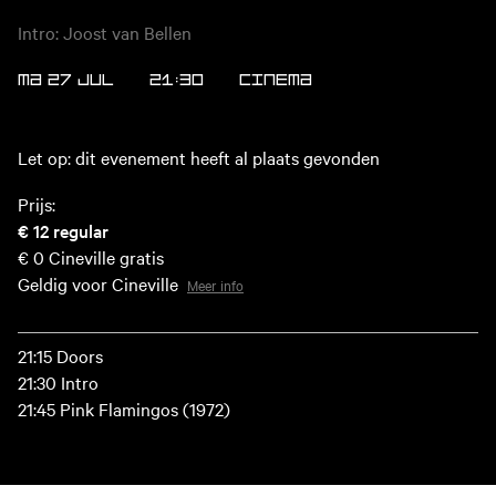
Intro: Joost van Bellen
MA 27 JUL
21:30
CINEMA
Let op: dit evenement heeft al plaats gevonden
Prijs:
€ 12
regular
€ 0
Cineville gratis
Geldig voor Cineville
Meer info
21:15 Doors
21:30 Intro
21:45 Pink Flamingos (1972)