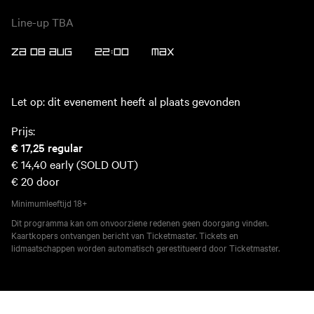
Line-up TBA
ZA 08 AUG
22:00
MAX
Let op: dit evenement heeft al plaats gevonden
Prijs:
€ 17,25
regular
€ 14,40
early (SOLD OUT)
€ 20
door
Minimumleeftijd
18+
Dit programma kan om onvoorziene redenen geen doorgang vinden.
Kaartkopers ontvangen bericht van Ticketmaster. Tickets en
lidmaatschappen worden automatisch gerestitueerd door Ticketmaster.