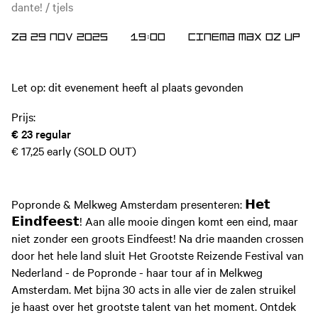
dante! / tjels
ZA 29 NOV 2025
19:00
CINEMA
MAX
OZ
UP
Let op: dit evenement heeft al plaats gevonden
Prijs:
€ 23
regular
€ 17,25
early (SOLD OUT)
Popronde & Melkweg Amsterdam presenteren: 𝗛𝗲𝘁
𝗘𝗶𝗻𝗱𝗳𝗲𝗲𝘀𝘁! Aan alle mooie dingen komt een eind, maar
niet zonder een groots Eindfeest! Na drie maanden crossen
door het hele land sluit Het Grootste Reizende Festival van
Nederland - de Popronde - haar tour af in Melkweg
Amsterdam. Met bijna 30 acts in alle vier de zalen struikel
je haast over het grootste talent van het moment. Ontdek