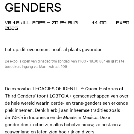
GENDERS
VR 18 JUL 2025
—
ZO 24 AUG
11:00
Expo
2025
Let op: dit evenement heeft al plaats gevonden
De expo is open van dinsdag t/m zondag, van 11:00 - 19:00 uur, en gratis te
bezoeken. Ingang via Marnixstraat 409.
De expositie ‘LEGACIES OF IDENTITY: Queer Histories of
Third Genders’ toont LGBTQIA+ gemeenschappen van over
de hele wereld waarin derde- en trans-genders een erkende
plek innemen. Denk hierbij aan inheemse tradities zoals
de
Waria
in Indonesië en de
Muxes
in Mexico. Deze
genderidentiteiten zijn alles behalve nieuw, ze bestaan al
eeuwenlang en laten zien hoe rijk en divers