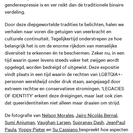
genderexpressie is en ver reikt dan de traditionele binaire
verdeling.
Door deze diepgewortelde tradities te belichten, halen we
verhalen naar voren die getuigen van veerkracht en
culturele continuïteit. Tegelijkertijd onderstrepen ze hoe
belangrijk het is om de enorme rijkdom van menselijke
diversiteit te erkennen én te beschermen. Zeker nu, in een
tijd waarin queer levens steeds vaker het zwijgen wordt
opgelegd, worden bedreigd of uitgewist. Deze expositie
vindt plaats in een tijd waarin de rechten van LGBTQIA+-
personen wereldwijd onder druk staan, aangejaagd door
extreem rechtse en conservatieve stromingen. ‘LEGACIES
OF IDENTITY’ erkent deze dreigingen, maar laat ook zien
dat queeridentiteiten niet alleen maar draaien om strijd.
De fotografie van
Nelson Morales
,
Jairo Nicolás Bernal
,
Sumi Anjuman
,
Vaughan Larsen
,
Supranav Dash
,
JeanPaul
Paula
,
Yoppy Pieter
en
Su Cassiano
bespreekt hoe aspecten