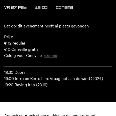
VR 27 FEB
19:00
CINEMA
Let op: dit evenement heeft al plaats gevonden
Prijs:
€ 12
regular
€ 0
Cineville gratis
Geldig voor Cineville
Meer info
18:30 Doors
19:00 Intro en Korte film: Vraag het aan de wind (2024)
19:20 Raving Iran (2016)
Anoosh en Arash staan midden in de underground