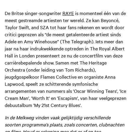
De Britse singer-songwriter
RAYE
is momenteel één van de
meest gestreamde artiesten ter wereld. Ze kan Beyoncé,
Taylor Swift, and SZA tot haar fans rekenen en wordt door
critici geprezen als “de meest getalenteerde artiest sinds
Adele en Amy Winehouse” (The Telegraph). Iets meer dan
jaar na haar indrukwekkende optreden in The Royal Albert
Hall in Londen presenteert ze nu de concertfilm van deze
carrièrebepalende show. Samen met The Heritage
Orchestra (onder leiding van Tom Richards),
jeugdgospelkoor Flames Collective en organiste Anna
Lapwood, speelt ze schitterende symfonische
arrangementen van nummers als 'Oscar Winning Tears', 'Ice
Cream Man', 'Worth It' en 'Escapism', van haar veelgeprezen
debuutalbum 'My 21st Century Blues'.
In de Melkweg vinden vaak gelijktijdig verschillende
soorten programma’s plaats, zoals concerten, clubnachten
en films. Houd er rekening mee dat er af en toe