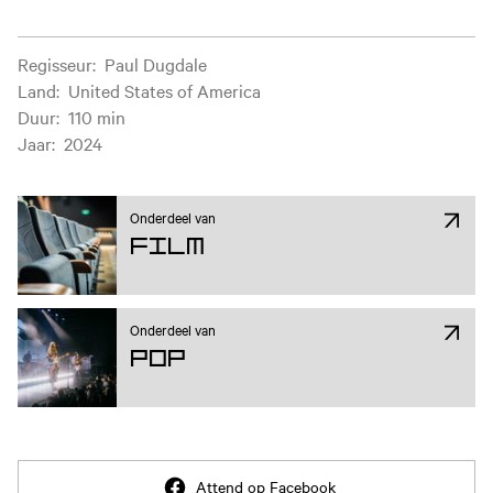
Filminformatie
Regisseur
:
Paul Dugdale
Land
:
United States of America
Duur
:
110 min
Jaar
:
2024
Onderdeel van
Film
Onderdeel van
Pop
Attend op Facebook