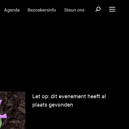
Open zoekformul
Agenda
Bezoekersinfo
Steun ons
Open menu
Let op: dit evenement heeft al
plaats gevonden