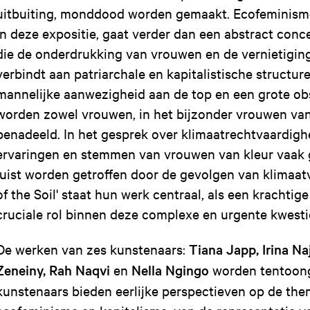
uitbuiting, monddood worden gemaakt. Ecofeminisme,
in deze expositie, gaat verder dan een abstract concep
die de onderdrukking van vrouwen en de vernietiging
verbindt aan patriarchale en kapitalistische structu
mannelijke aanwezigheid aan de top en een grote obs
worden zowel vrouwen, in het bijzonder vrouwen van 
benadeeld. In het gesprek over klimaatrechtvaardig
ervaringen en stemmen van vrouwen van kleur vaak ge
juist worden getroffen door de gevolgen van klimaatv
of the Soil' staat hun werk centraal, als een krachti
cruciale rol binnen deze complexe en urgente kwesti
De werken van zes kunstenaars:
Tiana Japp, Irina Naj
Zeneiny, Rah Naqvi
en
Nella Ngingo
worden tentoong
kunstenaars bieden eerlijke perspectieven op de them