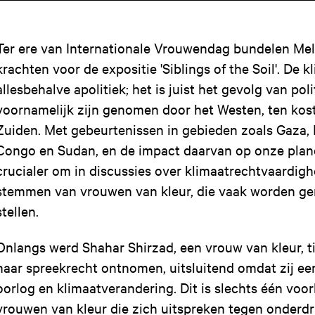
Ter ere van Internationale Vrouwendag bundelen Me
krachten voor de expositie 'Siblings of the Soil'. De kl
allesbehalve apolitiek; het is juist het gevolg van pol
voornamelijk zijn genomen door het Westen, ten kos
Zuiden. Met gebeurtenissen in gebieden zoals Gaza,
Congo en Sudan, en de impact daarvan op onze plane
crucialer om in discussies over klimaatrechtvaardigh
stemmen van vrouwen van kleur, die vaak worden gen
stellen.
Onlangs werd Shahar Shirzad, een vrouw van kleur, t
haar spreekrecht ontnomen, uitsluitend omdat zij ee
oorlog en klimaatverandering. Dit is slechts één voo
vrouwen van kleur die zich uitspreken tegen onderdr