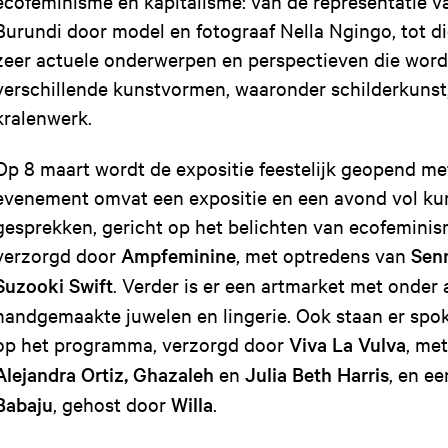
ecofeminisme en kapitalisme: van de representatie v
Burundi door model en fotograaf Nella Ngingo, tot die
zeer actuele onderwerpen en perspectieven die word
verschillende kunstvormen, waaronder schilderkunst, 
kralenwerk.
Op 8 maart wordt de expositie feestelijk geopend m
evenement omvat een expositie en een avond vol ku
gesprekken, gericht op het belichten van ecofemini
verzorgd door
Ampfeminine
, met optredens van
Sen
Suzooki Swift
. Verder is er een artmarket met onder
handgemaakte juwelen en lingerie. Ook staan er sp
op het programma, verzorgd door
Viva La Vulva
, me
Alejandra Ortiz, Ghazaleh
en
Julia Beth Harris
, en e
Babaju
, gehost door
Willa
.