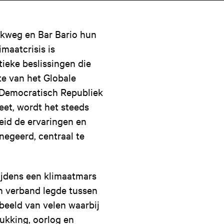
lkweg en Bar Bario hun
imaatcrisis is
itieke beslissingen die
te van het Globale
 Democratisch Republiek
et, wordt het steeds
eid de ervaringen en
egeerd, centraal te
ijdens een klimaatmars
n verband legde tussen
rbeeld van velen waarbij
ukking, oorlog en