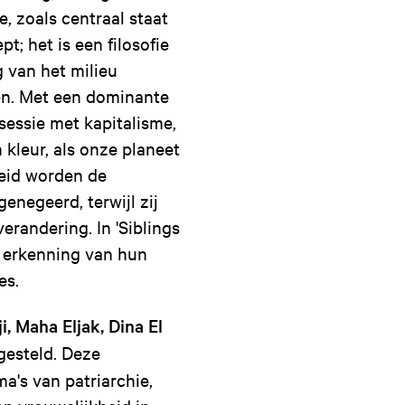
 zoals centraal staat
t; het is een filosofie
 van het milieu
ren. Met een dominante
essie met kapitalisme,
kleur, als onze planeet
heid worden de
negeerd, terwijl zij
erandering. In 'Siblings
ge erkenning van hun
es.
i, Maha Eljak, Dina El
esteld. Deze
a's van patriarchie,