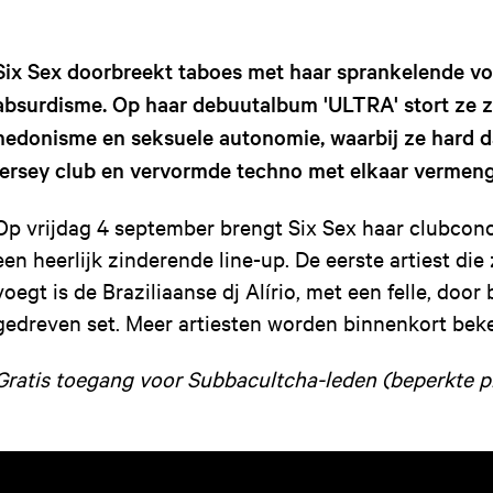
Six Sex doorbreekt taboes met haar sprankelende vo
absurdisme. Op haar debuutalbum 'ULTRA' stort ze z
hedonisme en seksuele autonomie, waarbij ze hard da
jersey club en vervormde techno met elkaar vermeng
Op vrijdag 4 september brengt Six Sex haar clubco
een heerlijk zinderende line-up. De eerste artiest di
voegt is de Braziliaanse dj Alírio, met een felle, door
gedreven set. Meer artiesten worden binnenkort be
Gratis toegang voor Subbacultcha-leden (beperkte pl