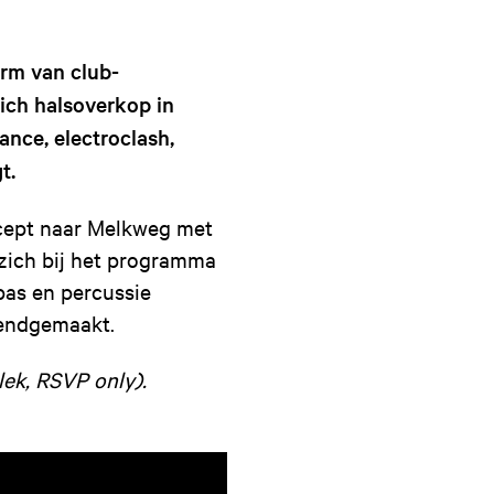
rm van club-
ich halsoverkop in
nce, electroclash,
t.
ncept naar Melkweg met
e zich bij het programma
 bas en percussie
kendgemaakt.
ek, RSVP only).