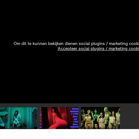
Om dit te kunnen bekijken dienen social plugins / marketing cook
Accepteer social plugins / marketing cook
Speel video 1 af
Speel video 2 af
Speel video 3 af