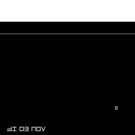
Verminder
DI 03 NOV