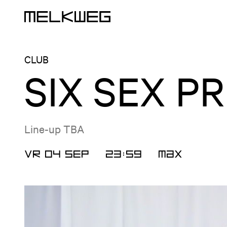
Logo, naar home
CLUB
SIX SEX P
Line-up TBA
VR 04 SEP
23:59
MAX