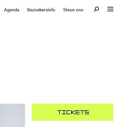
Open zoekformul
Agenda
Bezoekersinfo
Steun ons
Open menu
Tickets