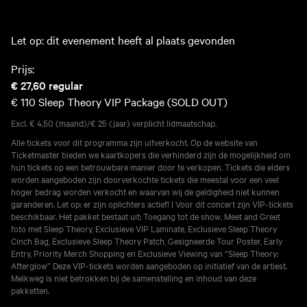
Let op: dit evenement heeft al plaats gevonden
Prijs:
€ 27,60
regular
€ 110
Sleep Theory VIP Package (SOLD OUT)
Excl. € 4,50 (maand)/€ 25 (jaar) verplicht lidmaatschap.
Alle tickets voor dit programma zijn uitverkocht. Op de website van
Ticketmaster bieden we kaartkopers die verhinderd zijn de mogelijkheid om
hun tickets op een betrouwbare manier door te verkopen. Tickets die elders
worden aangeboden zijn doorverkochte tickets die meestal voor een veel
hoger bedrag worden verkocht en waarvan wij de geldigheid niet kunnen
garanderen. Let op: er zijn oplichters actief! | Voor dit concert zijn VIP-tickets
beschikbaar. Het pakket bestaat uit: Toegang tot de show, Meet and Greet
foto met Sleep Theory, Exclusieve VIP Laminate, Exclusieve Sleep Theory
Cinch Bag, Exclusieve Sleep Theory Patch, Gesigneerde Tour Poster, Early
Entry, Priority Merch Shopping en Exclusieve Viewing van “Sleep Theory:
Afterglow” Deze VIP-tickets worden aangeboden op initiatief van de artiest.
Melkweg is niet betrokken bij de samenstelling en inhoud van deze
pakketten.