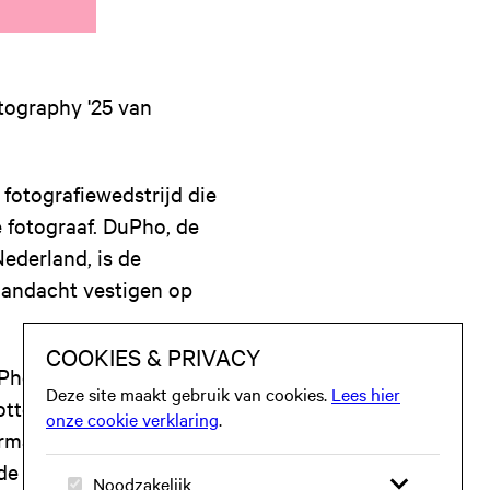
tography '25 van
fotografiewedstrijd die
e fotograaf. DuPho, de
ederland, is de
aandacht vestigen op
h Photography '25
Lotte Ekkel, Rob
erman, Eelco Wortman,
de studenten Klaas,