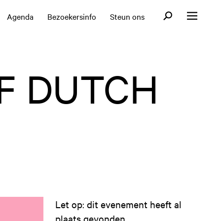
Open zoekformul
Agenda
Bezoekersinfo
Steun ons
Open menu
OF DUTCH
Let op: dit evenement heeft al
plaats gevonden