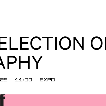
SELECTION 
APHY
025
11:00
Expo