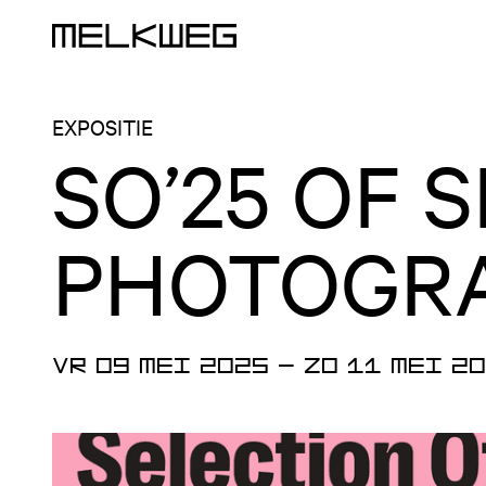
Logo, naar home
EXPOSITIE
SO’25 OF 
PHOTOGR
VR 09 MEI 2025
—
ZO 11 MEI 2