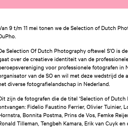
Van 9 t/m 11 mei tonen we de
Selection of Dutch Pho
DuPho.
De Selection Of Dutch Photography oftewel S'O is de 
gaat over de creatieve identiteit van de professionel
beroepsvereniging voor professionele fotografen in N
organisator van de SO en wil met deze wedstrijd de 
het diverse fotografielandschap in Nederland.
Dit zijn de fotografen die de titel ‘Selection of Dutc
ontvangen: Fidelio Faustino Ferrier, Olivier Tuinier, 
Hornstra, Bonnita Postma, Prins de Vos, Femke Reij
Ronald Tilleman, Tengbeh Kamara, Erik van Cuyk en 