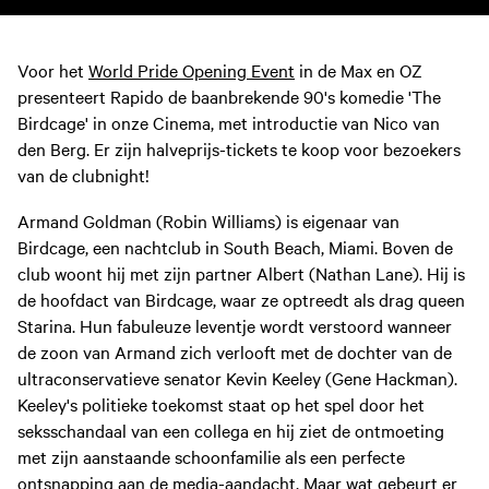
Voor het
World Pride Opening Event
in de Max en OZ
presenteert Rapido de baanbrekende 90's komedie 'The
Birdcage' in onze Cinema, met introductie van Nico van
den Berg. Er zijn halveprijs-tickets te koop voor bezoekers
van de clubnight!
Armand Goldman (Robin Williams) is eigenaar van
Birdcage, een nachtclub in South Beach, Miami. Boven de
club woont hij met zijn partner Albert (Nathan Lane). Hij is
de hoofdact van Birdcage, waar ze optreedt als drag queen
Starina. Hun fabuleuze leventje wordt verstoord wanneer
de zoon van Armand zich verlooft met de dochter van de
ultraconservatieve senator Kevin Keeley (Gene Hackman).
Keeley's politieke toekomst staat op het spel door het
seksschandaal van een collega en hij ziet de ontmoeting
met zijn aanstaande schoonfamilie als een perfecte
ontsnapping aan de media-aandacht. Maar wat gebeurt er