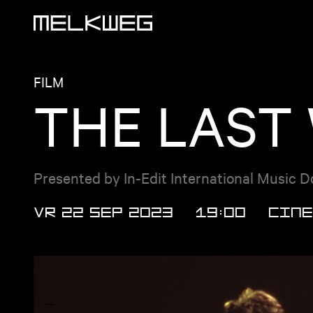
Logo, naar home
FILM
THE LAST 
Presented by In-Edit International Music 
VR 22 SEP 2023
19:00
Cine