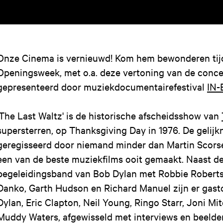
Onze Cinema is vernieuwd! Kom hem bewonderen tij
Openingsweek, met o.a. deze vertoning van de concert
gepresenteerd door muziekdocumentairefestival
IN-
'The Last Waltz' is de historische afscheidsshow van
supersterren, op Thanksgiving Day in 1976. De gelij
geregisseerd door niemand minder dan Martin Scorse
een van de beste muziekfilms ooit gemaakt. Naast d
begeleidingsband van Bob Dylan met Robbie Roberts
Danko, Garth Hudson en Richard Manuel zijn er gast
Dylan, Eric Clapton, Neil Young, Ringo Starr, Joni Mi
Muddy Waters, afgewisseld met interviews en beelde