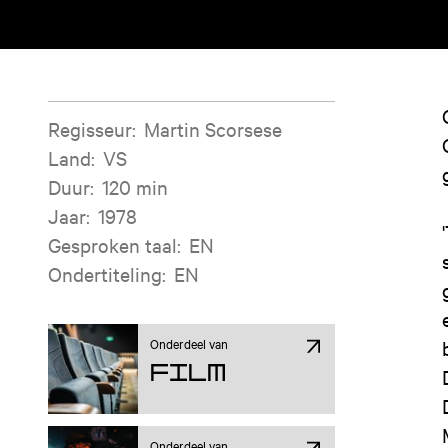
Filminformatie
Regisseur
:
Martin Scorsese
Land
:
VS
Duur
:
120 min
Jaar
:
1978
Gesproken taal
:
EN
Ondertiteling
:
EN
Onderdeel van
Film
Onderdeel van