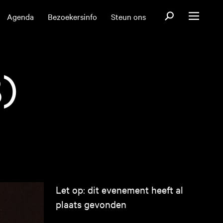
Open zoekformul
Agenda
Bezoekersinfo
Steun ons
Open menu
)
Let op: dit evenement heeft al
plaats gevonden