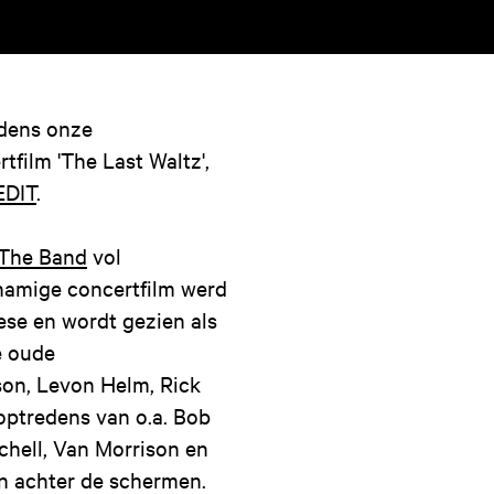
dens onze
film 'The Last Waltz',
EDIT
.
The Band
vol
knamige concertfilm werd
se en wordt gezien als
e oude
on, Levon Helm, Rick
optredens van o.a. Bob
tchell, Van Morrison en
n achter de schermen.