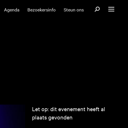
Open zoekformul
Agenda
Bezoekersinfo
Steun ons
Open menu
Let op: dit evenement heeft al
plaats gevonden