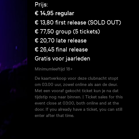
Prijs:
€ 14,95
regular
€ 13,80
first release (SOLD OUT)
€ 77,50
group (5 tickets)
€ 20,70
late release
€ 26,45
final release
Gratis voor jaarleden
Minimumleeftijd
18+
De kaartverkoop voor deze clubnacht stopt
om 03.00 uur, zowel online als aan de deur.
Met een vooraf gekocht ticket kun je na dat
tijdstip nog naar binnen. | Ticket sales for this
event close at 03:00, both online and at the
door. If you already have a ticket, you can still
enter after that time.