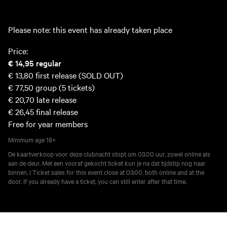
Please note: this event has already taken place
Price:
€ 14,95
regular
€ 13,80
first release (SOLD OUT)
€ 77,50
group (5 tickets)
€ 20,70
late release
€ 26,45
final release
Free for year members
Minimum age
18+
De kaartverkoop voor deze clubnacht stopt om 03.00 uur, zowel online als
aan de deur. Met een vooraf gekocht ticket kun je na dat tijdstip nog naar
binnen. | Ticket sales for this event close at 03:00, both online and at the
door. If you already have a ticket, you can still enter after that time.