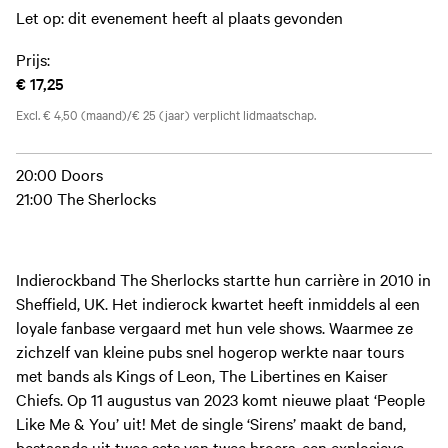
Let op: dit evenement heeft al plaats gevonden
Prijs:
€ 17,25
Excl. € 4,50 (maand)/€ 25 (jaar) verplicht lidmaatschap.
20:00 Doors
21:00 The Sherlocks
Indierockband The Sherlocks startte hun carrière in 2010 in
Sheffield, UK. Het indierock kwartet heeft inmiddels al een
loyale fanbase vergaard met hun vele shows. Waarmee ze
zichzelf van kleine pubs snel hogerop werkte naar tours
met bands als Kings of Leon, The Libertines en Kaiser
Chiefs. Op 11 augustus van 2023 komt nieuwe plaat ‘People
Like Me & You’ uit! Met de single ‘Sirens’ maakt de band,
bestaande uit twee sets van twee broers, een explosieve