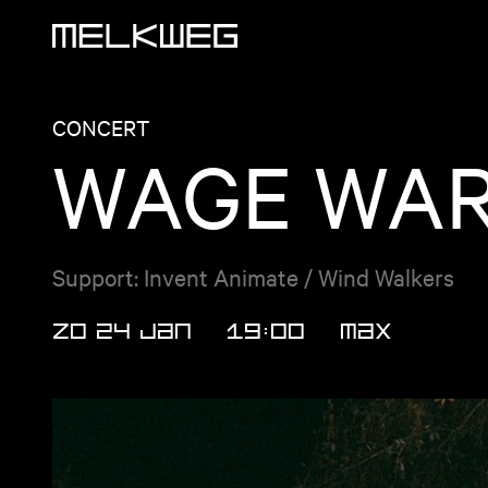
Logo, naar home
CONCERT
WAGE WA
Support: Invent Animate / Wind Walkers
ZO 24 JAN
19:00
MAX