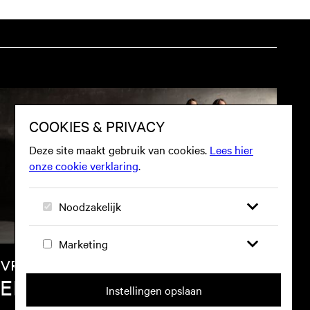
VR 05 FEB
ELDER