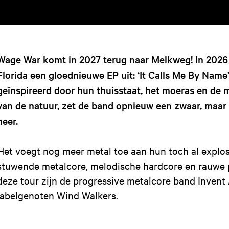
Wage War komt in 2027 terug naar Melkweg! In 2026 
Florida een gloednieuwe EP uit: ‘It Calls Me By Name’.
geïnspireerd door hun thuisstaat, het moeras en de
van de natuur, zet de band opnieuw een zwaar, maar
neer.
Het voegt nog meer metal toe aan hun toch al explo
stuwende metalcore, melodische hardcore en rauwe 
deze tour zijn de progressive metalcore band Invent
labelgenoten Wind Walkers.