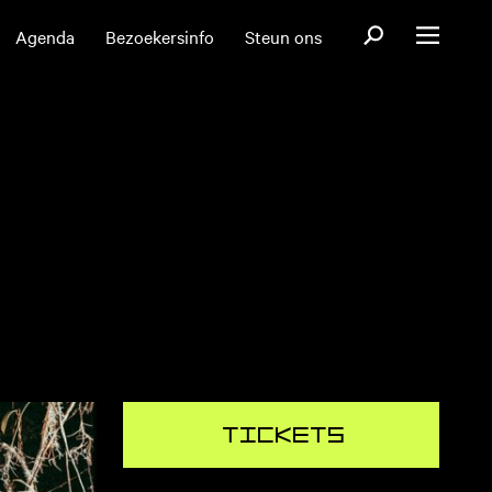
Open zoekformul
Agenda
Bezoekersinfo
Steun ons
Open menu
Tickets